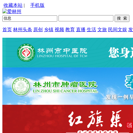
收藏本站
|
手机版
首页
林州头条
原创
乡镇
视频
教育
直播
生活
文旅
民间文娱
发