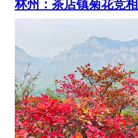
林州：茶店镇菊花竞相