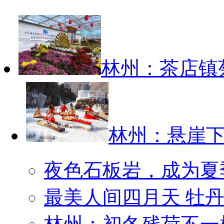
林州：茶店镇
林州：悬崖
夜色石板岩，成为夏
最美人间四月天 牡